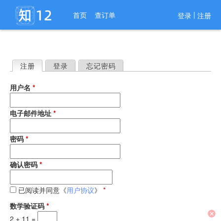
进入导航
|
首页
查订单
登录
注册
注册
（活动标签）
登录
忘记密码
主
用户名
*
标
签
电子邮件地址
*
密码
*
确认密码
*
已阅读并同意《
用户协议
》
*
数学验证码
*
2 + 11 =