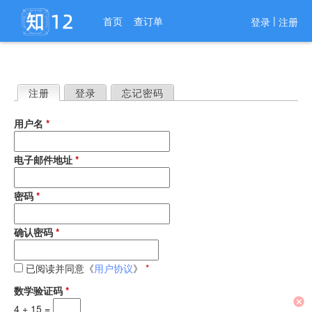
进入导航
|
首页
查订单
登录
注册
注册
（活动标签）
登录
忘记密码
主
用户名
*
标
签
电子邮件地址
*
密码
*
确认密码
*
已阅读并同意《
用户协议
》
*
数学验证码
*
4 + 15 =