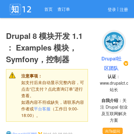
进入导航
|
首页
查订单
登录
注册
Drupal 8 模块开发 1.1
： Examples 模块，
Symfony，控制器
Drupal社
区团队
注意事项：
认证
：
如支付后未自动显示完整内容，可
www.drupalct.org
点击“已支付？点此查询订单”进行
站长
查看。
自我介绍
：关
如遇内容不符或缺失，请联系内容
注 Drupal 创业
作者或
平台客服
（工作日 9:00-
及互联网解决
18:00）。
方案
向Ta提问
Drupal社区团队
2016-03-08 09:32