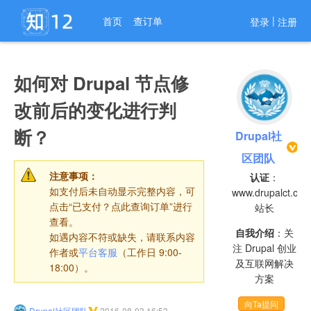
进入导航
|
首页
查订单
登录
注册
如何对 Drupal 节点修
改前后的变化进行判
断？
Drupal社
区团队
注意事项：
认证
：
如支付后未自动显示完整内容，可
www.drupalct.org
点击“已支付？点此查询订单”进行
站长
查看。
自我介绍
：关
如遇内容不符或缺失，请联系内容
注 Drupal 创业
作者或
平台客服
（工作日 9:00-
及互联网解决
18:00）。
方案
向Ta提问
Drupal社区团队
2016-08-03 16:53