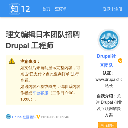
进入导航
|
首页
查订单
登录
注册
理文编辑日本团队招聘
Drupal 工程师
Drupal社
注意事项：
区团队
如支付后未自动显示完整内容，可
认证
：
点击“已支付？点此查询订单”进行
www.drupalct.org
查看。
站长
如遇内容不符或缺失，请联系内容
作者或
平台客服
（工作日 9:00-
自我介绍
：关
18:00）。
注 Drupal 创业
及互联网解决
方案
Drupal社区团队
2016-06-13 09:46
向Ta提问