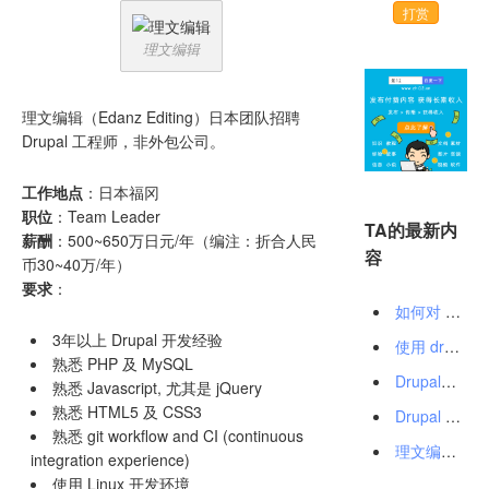
打赏
理文编辑
理文编辑（Edanz Editing）日本团队招聘
Drupal 工程师，非外包公司。
工作地点
：日本福冈
职位
：Team Leader
TA的最新内
薪酬
：500~650万日元/年（编注：折合人民
容
币30~40万/年）
要求
：
如何对 Drupal 节点修改前后的变化进行判断？
3年以上 Drupal 开发经验
使用 drush sql-sync 进行 Drupal 数据库同步
熟悉 PHP 及 MySQL
Drupal在线交流会——分头诗人与猪跑啦
熟悉 Javascript, 尤其是 jQuery
熟悉 HTML5 及 CSS3
Drupal 安全通知（SA-CORE-2016-002）
熟悉 git workflow and CI (continuous
理文编辑日本团队招聘 Drupal 工程师
integration experience)
使用 Linux 开发环境