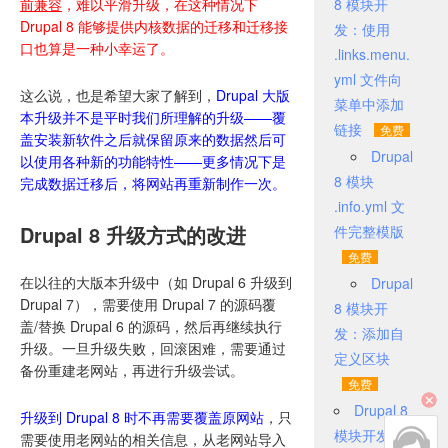
前兼容
，难以平滑升级，在这种情况下
8 模块开
Drupal 8 能够提供内核数据的迁移和迁移接
发：使用
口也算是一种小幸运了。
.links.menu.
yml 文件向
这么说，也是希望大家了解到，
Drupal 大版
菜单中添加
本升级并不是平时我们所理解的升级——覆
链接
盖安装新软件之后就保留原来的数据然后可
Drupal
以使用各种新的功能特性——更多情况下是
8 模块
完成数据迁移后，将网站再重新制作一次。
.info.yml 文
Drupal 8 升级方式的改进
件完整模版
在以往的大版本升级中（如 Drupal 6 升级到
Drupal
Drupal 7），需要使用 Drupal 7 的源码覆
8 模块开
盖/替换 Drupal 6 的源码，然后再继续执行
发：添加自
升级。一旦升级失败，回滚困难，需要通过
定义区块
备份重建老网站，再进行升级尝试。
Drupal 8
升级到 Drupal 8 时不再需要覆盖原网站
，只
模块开发：
需要使用老网站的相关信息，从老网站导入