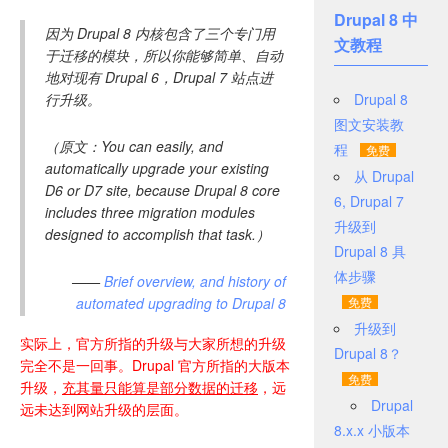
Drupal 8 中
因为 Drupal 8 内核包含了三个专门用
文教程
于迁移的模块，所以你能够简单、自动
地对现有 Drupal 6，Drupal 7 站点进
行升级。
Drupal 8
图文安装教
（原文：You can easily, and
程
automatically upgrade your existing
从 Drupal
D6 or D7 site, because Drupal 8 core
6, Drupal 7
includes three migration modules
升级到
designed to accomplish that task.）
Drupal 8 具
体步骤
——
Brief overview, and history of
automated upgrading to Drupal 8
升级到
实际上，官方所指的升级与大家所想的升级
Drupal 8？
完全不是一回事。Drupal 官方所指的大版本
升级，
充其量只能算是部分数据的迁移
，远
Drupal
远未达到网站升级的层面。
8.x.x 小版本