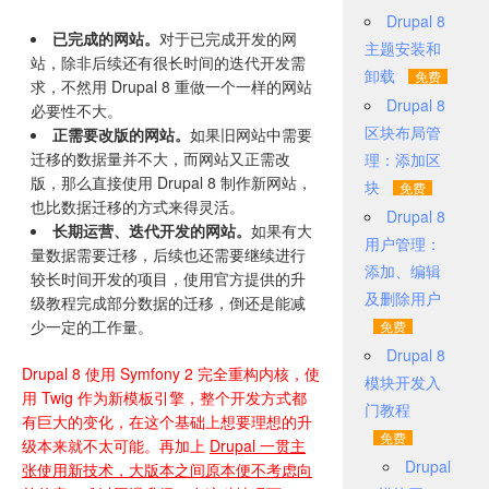
Drupal 8
已完成的网站。
对于已完成开发的网
主题安装和
站，除非后续还有很长时间的迭代开发需
卸载
求，不然用 Drupal 8 重做一个一样的网站
Drupal 8
必要性不大。
区块布局管
正需要改版的网站。
如果旧网站中需要
迁移的数据量并不大，而网站又正需改
理：添加区
版，那么直接使用 Drupal 8 制作新网站，
块
也比数据迁移的方式来得灵活。
Drupal 8
长期运营、迭代开发的网站。
如果有大
用户管理：
量数据需要迁移，后续也还需要继续进行
添加、编辑
较长时间开发的项目，使用官方提供的升
及删除用户
级教程完成部分数据的迁移，倒还是能减
少一定的工作量。
Drupal 8
Drupal 8 使用 Symfony 2 完全重构内核，使
模块开发入
用 Twig 作为新模板引擎，整个开发方式都
门教程
有巨大的变化，在这个基础上想要理想的升
级本来就不太可能。再加上
Drupal 一贯主
Drupal
张使用新技术，大版本之间原本便不考虑向