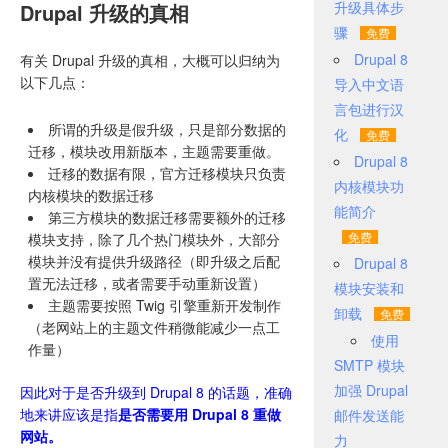
升级具体步
Drupal 升级的真相
骤
Drupal 8
有关 Drupal 升级的真相，大概可以归纳为
以下几点：
导入中文语
言包进行汉
所谓的升级是假升级，只是部分数据的
化
迁移，模块改用新版本，主题需要重做。
Drupal 8
迁移的数据有限，官方迁移模块只负责
内核模块功
内核模块的数据迁移
能简介
第三方模块的数据迁移需要额外的迁移
模块支持，除了几个热门模块外，大部分
模块并没有提供升级路径（即升级之后配
Drupal 8
置无法迁移，或者需要手动重新设置）
模块安装和
主题需要按照 Twig 引擎重新开发制作
卸载
（老网站上的主题文件稍微能减少一点工
使用
作量）
SMTP 模块
加强 Drupal
因此对于是否升级到 Drupal 8 的话题，准确
地来讲应该是指
是否需要用 Drupal 8 重做
邮件发送能
网站。
力