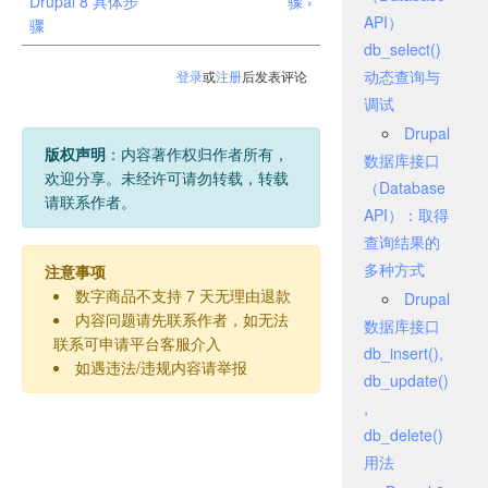
Drupal 8 具体步
骤 ›
API）
骤
db_select()
动态查询与
登录
或
注册
后发表评论
调试
Drupal
版权声明
：内容著作权归作者所有，
数据库接口
欢迎分享。未经许可请勿转载，转载
（Database
请联系作者。
API）：取得
查询结果的
多种方式
注意事项
数字商品不支持 7 天无理由退款
Drupal
内容问题请先联系作者，如无法
数据库接口
联系可申请平台客服介入
db_insert(),
如遇违法/违规内容请举报
db_update()
,
db_delete()
用法