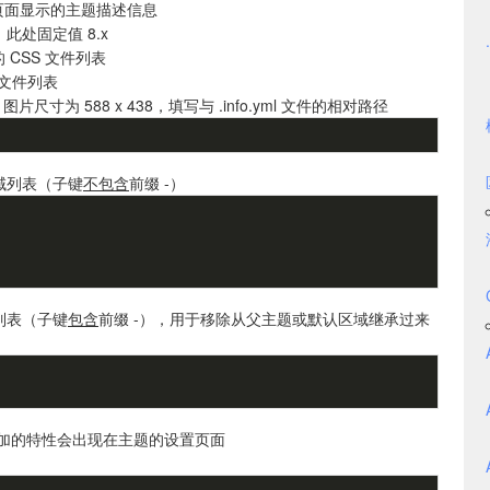
页面显示的主题描述信息
，此处固定值 8.x
CSS 文件列表
 文件列表
寸为 588 x 438，填写与 .info.yml 文件的相对路径
域列表（子键
不包含
前缀 -）
列表（子键
包含
前缀 -），用于移除从父主题或默认区域继承过来
加的特性会出现在主题的设置页面