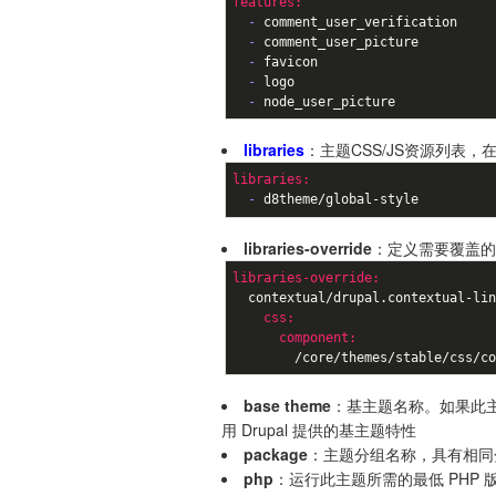
features:
  -
  -
  -
  -
  -
 node_user_picture
libraries
：主题CSS/JS资源列表
libraries:
  -
 d8theme/global-style
libraries-override
：定义需要覆盖的
libraries-override:
    css:
      component:
        /core/themes/stable/css/c
base theme
：基主题名称。如果此
用 Drupal 提供的基主题特性
package
：主题分组名称，具有相同
php
：运行此主题所需的最低 PHP